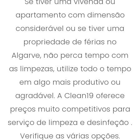
Se tiver uma vivenda ou
p
e
apartamento com dimensão
z
considerável ou se tiver uma
a
propriedade de férias no
V
i
Algarve, não perca tempo com
v
as limpezas, utilize todo o tempo
e
n
em algo mais produtivo ou
d
agradável. A Clean19 oferece
a
s
preços muito competitivos para
e
serviço de limpeza e desinfeção .
A
Verifique as várias opções.
p