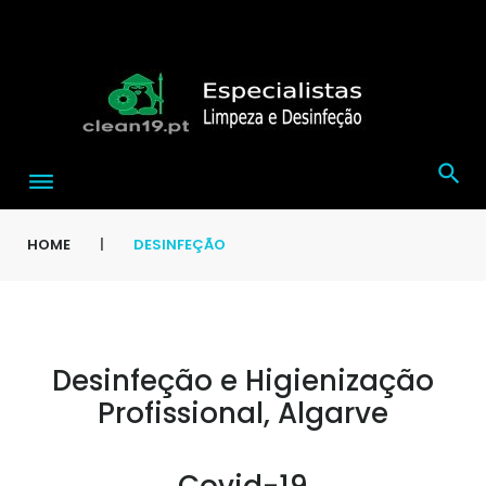
S
k
i
p
t
o
c
o
HOME
|
DESINFEÇÃO
n
t
e
n
Desinfeção e Higienização
D
t
Profissional, Algarve
E
S
I