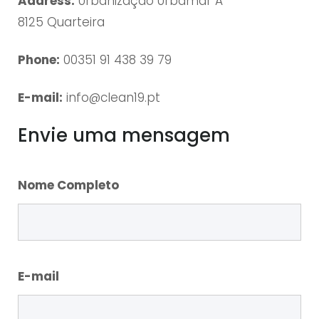
Address:
Urbanização Urbamar A
a
8125 Quarteira
c
t
Phone:
00351 91 438 39 79
o
E-mail:
info@clean19.pt
Envie uma mensagem
Nome Completo
E-mail