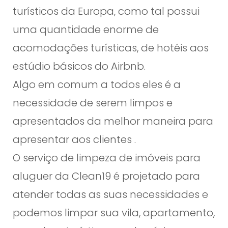
turísticos da Europa, como tal possui
g
u
uma quantidade enorme de
e
acomodações turísticas, de hotéis aos
r
estúdio básicos do Airbnb.
A
Algo em comum a todos eles é a
l
necessidade de serem limpos e
g
a
apresentados da melhor maneira para
r
apresentar aos clientes .
v
O serviço de limpeza de imóveis para
e
aluguer da Clean19 é projetado para
atender todas as suas necessidades e
podemos limpar sua vila, apartamento,