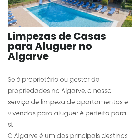
e
z
a
Limpezas de Casas
d
para Aluguer no
e
Algarve
C
a
s
Se é proprietário ou gestor de
a
propriedades no Algarve, o nosso
s
d
serviço de limpeza de apartamentos e
e
vivendas para aluguer é perfeito para
A
si.
l
O Algarve é um dos principais destinos
u